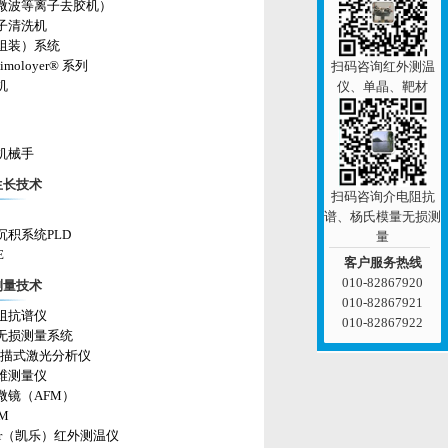
微波等离子去胶机）
子清洗机
组装）系统
imoloyer® 系列
扫码咨询红外测温
机
仪、单晶、靶材
机械手
生长技术
扫码咨询介电阻抗
谱、杨氏模量无损测
沉积系统PLD
量
E
客户服务热线
010-82867920
测量技术
010-82867921
阻抗谱仪
010-82867922
无损测量系统
 扫描式激光分析仪
维测量仪
微镜（AFM）
EM
ler（凯乐）红外测温仪