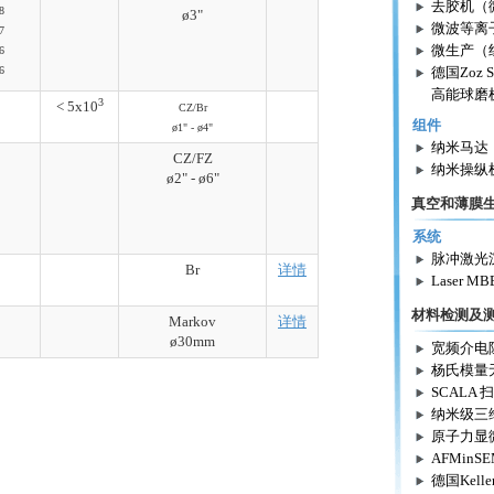
去胶机（
8
ø3"
微波等离
7
微生产（
6
德国Zoz S
6
高能球磨
3
< 5x10
CZ/Br
组件
ø1" - ø4"
纳米马达
CZ/FZ
纳米操纵
ø2" - ø6"
真空和薄膜
系统
脉冲激光
Br
详情
Laser MB
材料检测及
Markov
详情
ø30mm
宽频介电
杨氏模量
SCALA
纳米级三
原子力显
AFMinS
德国Kel