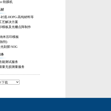
ler 削膜机
耗材
-衬底-HOPG-高纯材料等
工艺解决方案
印模板及光栅点阵制作
on纳米压印模板
蚀剂)
-光刻胶/SOG
服务
性能测试服务
模量无损测量服务