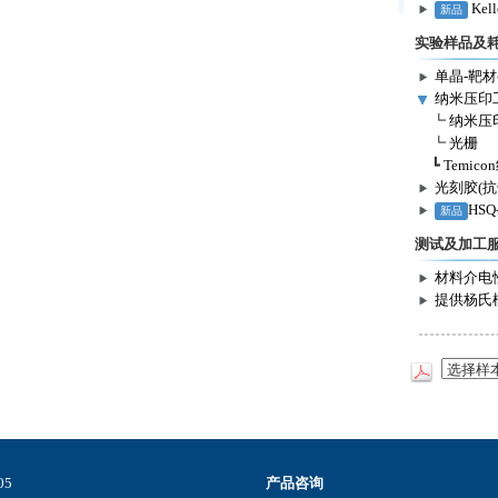
Kel
新品
实验样品及
单晶-靶材
纳米压印
┗
纳米压
┗
光栅
┗
Temic
光刻胶(抗
HSQ
新品
测试及加工
材料介电
提供杨氏
5
产品咨询