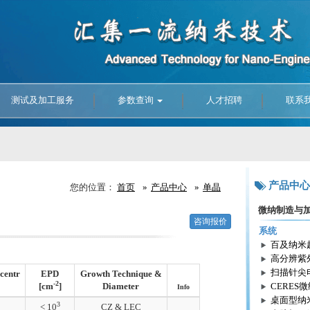
测试及加工服务
参数查询
人才招聘
联系
产品中心
您的位置：
首页
产品中心
单晶
微纳制造与
咨询报价
系统
百及纳米
高分辨紫
扫描针尖
centr
EPD
Growth Technique &
-2
[cm
]
Diameter
CERES
Info
桌面型纳
3
< 10
CZ & LEC