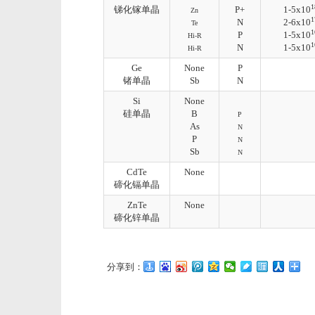
1
锑化镓单晶
P+
1-5x10
Zn
1
N
2-6x10
Te
1
P
1-5x10
Hi-R
1
N
1-5x10
Hi-R
Ge
None
P
锗单晶
Sb
N
Si
None
硅单晶
B
P
As
N
P
N
Sb
N
CdTe
None
碲化镉单晶
ZnTe
None
碲化锌单晶
分享到：