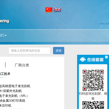
我们
厂商分类
加工技术
超高精度电子束光刻机
外/深紫外光刻机
扫码咨询光刻胶、模
电子束光刻机（SPL）
板
微纳金属3D打印系统
米压印机