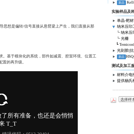
Kel
新品
实验样品及
单晶-靶材
主导思想是偏转/信号直接从悬臂梁上产生，我们直接从那
纳米压印
┗
纳米压
┗
光栅
┗
Temic
光刻胶(抗
求。基于模块化的系统，部件如减震、腔室环境、位置工
HSQ
新品
配置的再升级。
测试及加工
材料介电
提供杨氏