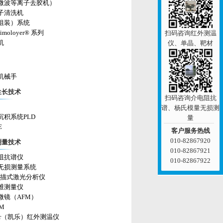
微波等离子去胶机）
子清洗机
组装）系统
imoloyer® 系列
扫码咨询红外测温
机
仪、单晶、靶材
机械手
生长技术
扫码咨询介电阻抗
谱、杨氏模量无损测
沉积系统PLD
量
E
客户服务热线
010-82867920
测量技术
010-82867921
阻抗谱仪
010-82867922
无损测量系统
 扫描式激光分析仪
维测量仪
微镜（AFM）
EM
ler（凯乐）红外测温仪