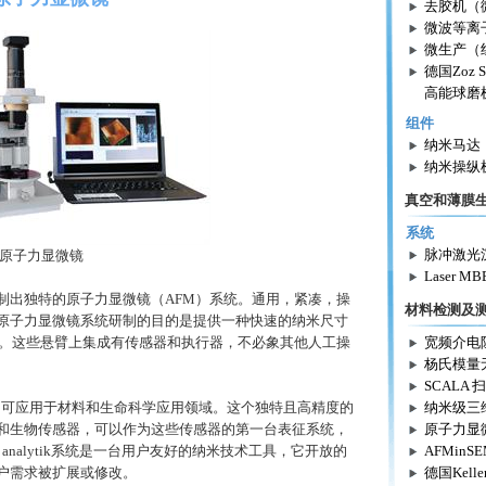
去胶机（
微波等离
微生产（
德国Zoz S
高能球磨
组件
纳米马达
纳米操纵
真空和薄膜
系统
脉冲激光
原子力显微镜
Laser MB
研制出独特的
原子力显微镜（
AFM）系统。通用，紧凑，操
材料检测及
原子力显微镜
系统研制的目的是提供一种快速的纳米尺寸
非光学。这些悬臂上集成有传感器和执行器，不必象其他人工操
宽频介电
杨氏模量
SCALA
，可应用于材料和生命科学应用领域。这个独特且高精度的
纳米级三
和生物传感器，可以作为这些传感器的第一台表征系统，
原子力显
analytik系统是一台用户友好的纳米技术工具，它开放的
AFMinS
户需求被扩展或修改。
德国Kel