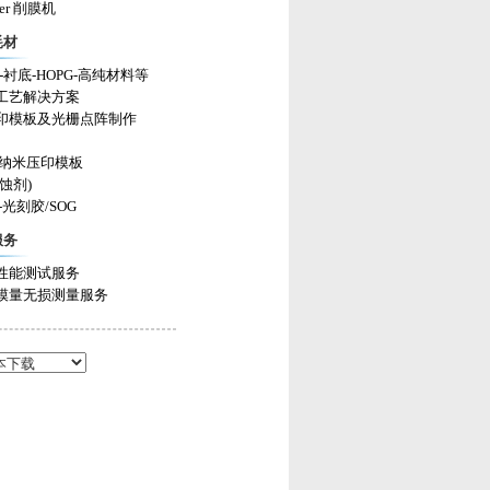
ler 削膜机
耗材
-衬底-HOPG-高纯材料等
工艺解决方案
印模板及光栅点阵制作
on纳米压印模板
蚀剂)
-光刻胶/SOG
服务
性能测试服务
模量无损测量服务