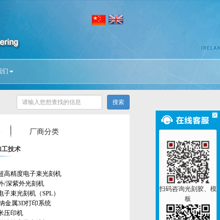
我们
厂商分类
加工技术
超高精度电子束光刻机
外/深紫外光刻机
扫码咨询光刻胶、模
电子束光刻机（SPL）
板
微纳金属3D打印系统
米压印机