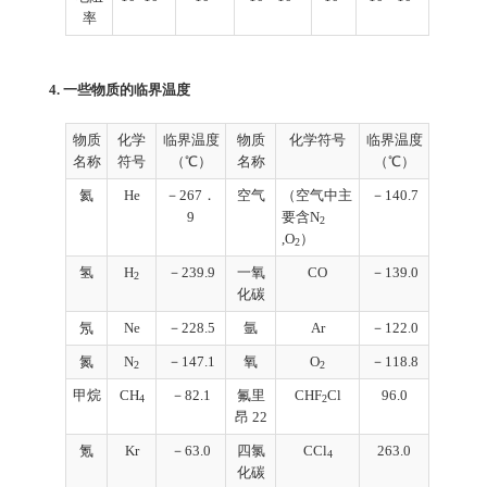
率
4
. 一些物质的临界温度
物质
化学
临界温度
物质
化学符号
临界温度
名称
符号
（℃）
名称
（℃）
氦
He
－267．
空气
（空气中主
－140.7
9
要含N
2
,O
）
2
氢
H
－239.9
一氧
CO
－139.0
2
化碳
氖
Ne
－228.5
氩
Ar
－122.0
氮
N
－147.1
氧
O
－118.8
2
2
甲烷
CH
－82.1
氟里
CHF
Cl
96.0
4
2
昂 22
氪
Kr
－63.0
四氯
CCl
263.0
4
化碳