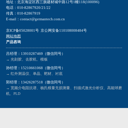
地址：北京海淀区西三旗建材城中路12号1幢118(100096)
电话：010-82867920/21/22
传真：010-82867919
E-mail：contact@germantech.com.cn
京ICP备05028001号
京公网安备110108008484号
网站地图
产品咨询
吕经理：13910287469（微信同号）
→ 光刻胶、去胶机、模板
孙经理：15210661068（微信同号）
→ 红外测温仪、单晶、靶材、衬底
郭经理：13426287518（微信同号）
→ 宽频介电阻抗谱、杨氏模量无损测量、扫描式激光分析仪、高能球磨
机、PLD