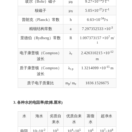
-24
-1
玻尔（Bohr）磁子
μ
9.27×10
J∙T
B
-27
-1
核磁子
μ
5.05×10
J∙T
N
-34
普朗克（Planck）常数
h
6.63×10
J∙s
-3
精细结构常数
a
7.297352533 ×10
7
-
里德伯（Rydberg）常数
R
1.097373157 ×10
m
1
-12
电子康普顿（Compton）
λ
2.426310215 ×10
c
波长
m
-15
质子康普顿（Compton）
λ
1.3214099 ×10
m
c.p
波长
质子电子质量比
m
/ m
1836.1526675
p
e
3. 各种水的电阻率(欧姆.厘米)
水
海水
劣质自
优质自来
蒸馏
超净水
来水
水
水
-2
3
4
5
6
7
8
电阻
10~10
10
10
~10
10
10
~10