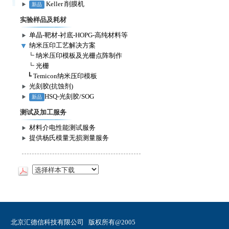
Keller 削膜机
新品
实验样品及耗材
单晶-靶材-衬底-HOPG-高纯材料等
纳米压印工艺解决方案
┗
纳米压印模板及光栅点阵制作
┗
光栅
┗
Temicon纳米压印模板
光刻胶(抗蚀剂)
HSQ-光刻胶/SOG
新品
测试及加工服务
材料介电性能测试服务
提供杨氏模量无损测量服务
北京汇德信科技有限公司 版权所有@2005