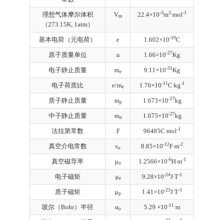
-3
3
-1
理想气体摩尔体积
V
22.4×10
m
∙mol
m
（273.15K, 1atm）
-19
基本电荷（元电荷）
e
1.602×10
C
-27
原子质量单位
u
1.66×10
Kg
-31
电子静止质量
m
9.11×10
Kg
e
-11
-1
电子荷质比
e/m
1.76×10
C∙kg
e
-27
质子静止质量
m
1.673×10
kg
p
-27
中子静止质量
m
1.675×10
kg
n
-1
法拉第常数
F
96485C∙mol
-12
-2
真空介电常数
ε
8.85×10
F∙m
o
-6
-1
真空磁导率
μ
1.2566×10
H∙m
o
-24
-1
电子磁矩
μ
9.28×10
J∙T
e
-23
-1
质子磁矩
μ
1.41×10
J∙T
p
-11
玻尔（Bohr）半径
α
5.29 ×10
m
o