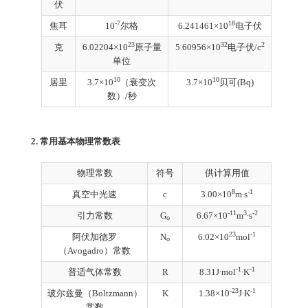
伏
-7
18
焦耳
10
尔格
6.241461×10
电子伏
23
32
2
克
6.02204×10
原子量
5.60956×10
电子伏/c
单位
10
10
居里
3.7×10
（衰变次
3.7×10
贝可(Bq)
数）/秒
2.
常用基本物理常数表
物理常数
符号
供计算用值
8
-1
真空中光速
c
3.00×10
m∙s
-11
3
-2
引力常数
G
6.67×10
m
∙s
o
23
-1
阿伏加德罗
N
6.02×10
mol
o
（Avogadro）常数
-1
-1
普适气体常数
R
8.31J∙mol
∙K
-23
-1
玻尔兹曼（Boltzmann）
K
1.38×10
J∙K
常数