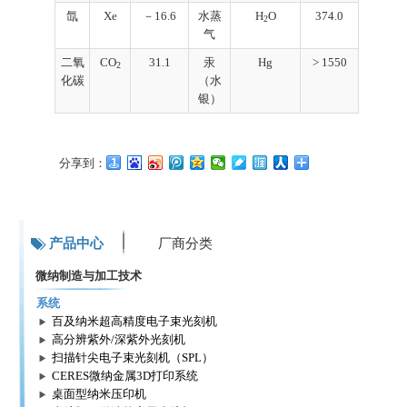
氙
Xe
－16.6
水蒸
H
O
374.0
2
气
二氧
CO
31.1
汞
Hg
> 1550
2
化碳
（水
银）
分享到：
产品中心
厂商分类
微纳制造与加工技术
系统
百及纳米超高精度电子束光刻机
高分辨紫外/深紫外光刻机
扫描针尖电子束光刻机（SPL）
CERES微纳金属3D打印系统
桌面型纳米压印机