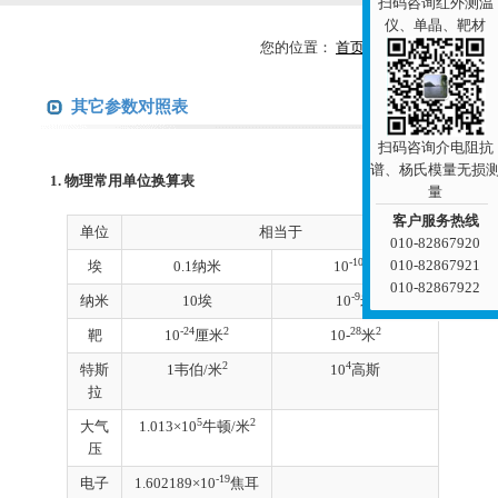
扫码咨询红外测温
仪、单晶、靶材
您的位置：
首页
参数查询
其它参数对照表
扫码咨询介电阻抗
谱、杨氏模量无损
1
. 物理常用单位换算表
量
客户服务热线
单位
相当于
010-82867920
-10
010-82867921
埃
0.1纳米
10
米
010-82867922
-9
纳米
10埃
10
米
-24
2
28
2
靶
10
厘米
10-
米
2
4
特斯
1韦伯/米
10
高斯
拉
5
2
大气
1.013×10
牛顿/米
压
-19
电子
1.602189×10
焦耳