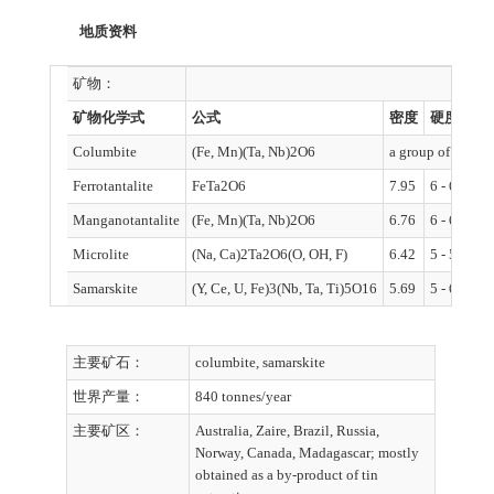
地质资料
矿物：
矿物化学式
公式
密度
硬度
晶
Columbite
(Fe, Mn)(Ta, Nb)2O6
a group of ores 
Ferrotantalite
FeTa2O6
7.95
6 - 6.5
or
Manganotantalite
(Fe, Mn)(Ta, Nb)2O6
6.76
6 - 6.5
or
Microlite
(Na, Ca)2Ta2O6(O, OH, F)
6.42
5 - 5.5
cu
Samarskite
(Y, Ce, U, Fe)3(Nb, Ta, Ti)5O16
5.69
5 - 6
or
主要矿石：
columbite, samarskite
世界产量：
840 tonnes/year
主要矿区：
Australia, Zaire, Brazil, Russia,
Norway, Canada, Madagascar; mostly
obtained as a by-product of tin