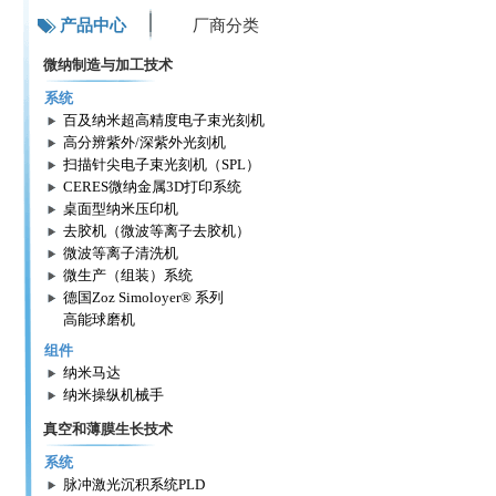
产品中心
厂商分类
微纳制造与加工技术
系统
百及纳米超高精度电子束光刻机
高分辨紫外/深紫外光刻机
扫描针尖电子束光刻机（SPL）
CERES微纳金属3D打印系统
桌面型纳米压印机
去胶机（微波等离子去胶机）
微波等离子清洗机
微生产（组装）系统
德国Zoz Simoloyer® 系列
高能球磨机
组件
纳米马达
纳米操纵机械手
真空和薄膜生长技术
系统
脉冲激光沉积系统PLD