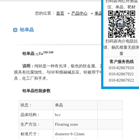
扫码咨询红外测温
仪、单晶、靶材
您的位置：
首页
产品中心
单晶
金属单晶
钽单晶
咨询报价
扫码咨询介电阻抗
谱、杨氏模量无损
180.948
量
钽单晶
Ta
73
客户服务热线
说明：
纯钽是一种有光泽，银色的软金属。 其表面的氧化
010-82867920
膜具有抗腐蚀性。与HF和熔融碱反应。钽被用于电子，切削工
010-82867921
具，化工厂和手术。
010-82867922
钽单晶性能参数
状态：
单晶
晶体结构：
bcc
生产方法：
Floating zone
标准尺寸：
diameter 6-12mm