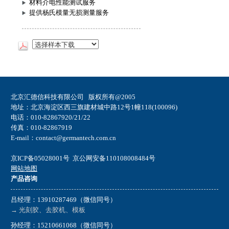
材料介电性能测试服务
提供杨氏模量无损测量服务
北京汇德信科技有限公司 版权所有@2005
地址：北京海淀区西三旗建材城中路12号1幢118(100096)
电话：010-82867920/21/22
传真：010-82867919
E-mail：contact@germantech.com.cn
京ICP备05028001号
京公网安备110108008484号
网站地图
产品咨询
吕经理：13910287469（微信同号）
→ 光刻胶、去胶机、模板
孙经理：15210661068（微信同号）