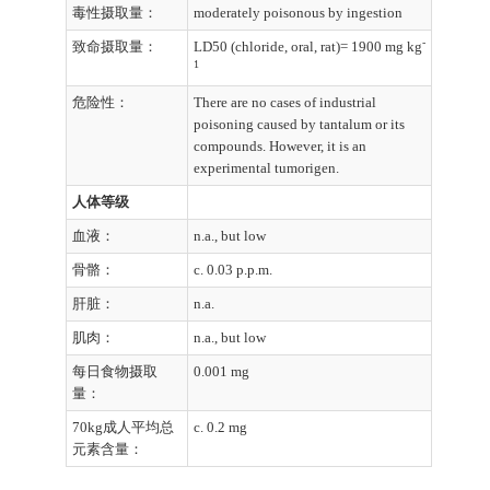
毒性摄取量：
moderately poisonous by ingestion
-
致命摄取量：
LD50 (chloride, oral, rat)= 1900 mg kg
1
危险性：
There are no cases of industrial
poisoning caused by tantalum or its
compounds. However, it is an
experimental tumorigen.
人体等级
血液：
n.a., but low
骨骼：
c. 0.03 p.p.m.
肝脏：
n.a.
肌肉：
n.a., but low
每日食物摄取
0.001 mg
量：
70kg成人平均总
c. 0.2 mg
元素含量：