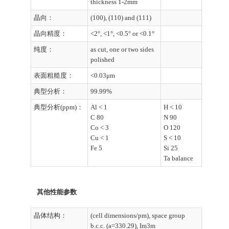
thickness 1-2mm
晶向：
(100), (110) and (111)
晶向精度：
<2°, <1°, <0.5° or <0.1°
纯度：
as cut, one or two sides
polished
表面粗糙度：
<0.03μm
典型分析：
99.99%
典型分析(ppm)：
Al < 1
H < 10
C 80
N 90
Co < 3
O 120
Cu < 1
S < 10
Fe 5
Si 25
Ta balance
其他性能参数
晶体结构：
(cell dimensions/pm), space group
b.c.c. (a=330.29), Im3m