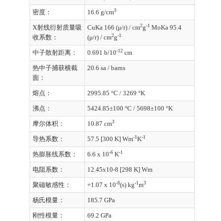
3
密度：
16.6 g/cm
2
-1
X射线衍射质量吸
CuKa 166 (μ/r) / cm
g
MoKa 95.4
2
-1
收系数：
(μ/r) / cm
g
-12
中子散射距离：
0.691 b/10
cm
热中子捕获横截
20.6 sa / barns
面：
熔点：
2995.85 °C / 3269 °K
沸点：
5424.85±100 °C / 5698±100 °K
3
摩尔体积：
10.87 cm
-1
-1
导热系数：
57.5 [300 K] Wm
K
-6
-1
热膨胀线系数：
6.6 x 10
K
电阻系数：
12.45x10-8 [298 K] Wm
-8
-1
3
聚磁敏感性：
+1.07 x 10
(s) kg
m
杨氏模量：
185.7 GPa
刚性模量：
69.2 GPa