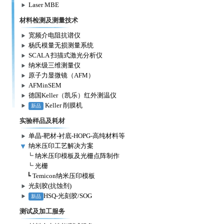
Laser MBE
材料检测及测量技术
宽频介电阻抗谱仪
杨氏模量无损测量系统
SCALA 扫描式激光分析仪
纳米级三维测量仪
原子力显微镜（AFM）
AFMinSEM
德国Keller（凯乐）红外测温仪
Keller 削膜机
新品
实验样品及耗材
单晶-靶材-衬底-HOPG-高纯材料等
纳米压印工艺解决方案
┗
纳米压印模板及光栅点阵制作
┗
光栅
┗
Temicon纳米压印模板
光刻胶(抗蚀剂)
HSQ-光刻胶/SOG
新品
测试及加工服务