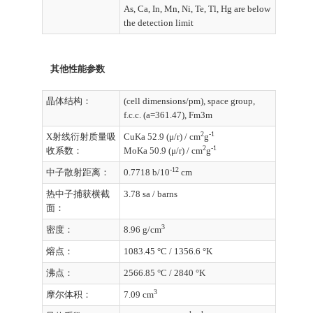
As, Ca, In, Mn, Ni, Te, Tl, Hg are below
the detection limit
其他性能参数
晶体结构：
(cell dimensions/pm), space group,
f.c.c. (a=361.47), Fm3m
2
-1
X射线衍射质量吸
CuKa 52.9 (μ/r) / cm
g
2
-1
收系数：
MoKa 50.9 (μ/r) / cm
g
-12
中子散射距离：
0.7718 b/10
cm
热中子捕获横截
3.78 sa / barns
面：
3
密度：
8.96 g/cm
熔点：
1083.45 °C / 1356.6 °K
沸点：
2566.85 °C / 2840 °K
3
摩尔体积：
7.09 cm