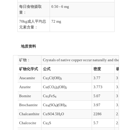
每日食物摄取
0.50 - 6 mg
量：
70kg成人平均总
72 mg
元素含量：
地质资料
矿物：
Crystals of native copper occur naturally and there are
矿物化学式
公式
密度
硬度
Atacamite
Cu
Cl(OH)
3.77
3 - 3.5
2
3
Azurite
Cu(CO
)
(OH)
3.773
3.5 - 4
3
2
2
Bornite
Cu
FeS
5.07
3
5
4
Brochantite
Cu
(SO
)(OH)
3.97
3.5 - 4
4
4
4
Chalcanthite
CuSO4.5H
O
2286
2.5
2
Chalcocite
Cu
S
5.7
2.5 - 3
2