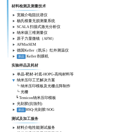
材料检测及测量技术
宽频介电阻抗谱仪
杨氏模量无损测量系统
SCALA 扫描式激光分析仪
纳米级三维测量仪
原子力显微镜（AFM）
AFMinSEM
德国Keller（凯乐）红外测温仪
Keller 削膜机
新品
实验样品及耗材
单晶-靶材-衬底-HOPG-高纯材料等
纳米压印工艺解决方案
┗
纳米压印模板及光栅点阵制作
┗
光栅
┗
Temicon纳米压印模板
光刻胶(抗蚀剂)
HSQ-光刻胶/SOG
新品
测试及加工服务
材料介电性能测试服务