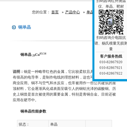
扫码咨询红外测温
仪、单晶、靶材
您的位置：
首页
产品中心
单晶
金属单晶
铜单晶
咨询报价
扫码咨询介电阻抗
谱、杨氏模量无损
量
63.54
铜单晶
Cu
29
客户服务热线
010-82867920
010-82867921
说明：
铜是一种略带红色的金属，它比较柔软且具有延展性，具
010-82867922
有很高的电导率，是制作电线的理想材料，这也可能是它重要的
商业应用。铜不与空气和水反应，也常被用作一些公共建筑的屋
顶材料，它会逐渐风化成表面呈吸引人的铜铝光泽的碳酸铜。历
史上铜曾是首次被使用的重要金属，特别是青铜合金。目前还被
应用在硬币中。
铜单晶性能参数
状态：
单晶