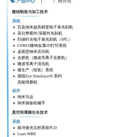
产品中心
厂商分类
微纳制造与加工技术
系统
百及纳米超高精度电子束光刻机
高分辨紫外/深紫外光刻机
扫描针尖电子束光刻机（SPL）
CERES微纳金属3D打印系统
桌面型纳米压印机
去胶机（微波等离子去胶机）
微波等离子清洗机
微生产（组装）系统
德国Zoz Simoloyer® 系列
高能球磨机
组件
纳米马达
纳米操纵机械手
真空和薄膜生长技术
系统
脉冲激光沉积系统PLD
Laser MBE