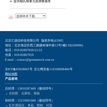
提供杨氏模量无损测量服务
北京汇德信科技有限公司 版权所有@2005
地址：北京海淀区西三旗建材城中路12号1幢118(100096)
电话：010-82867920/21/22
传真：010-82867919
E-mail：contact@germantech.com.cn
京ICP备05028001号
京公网安备110108008484号
网站地图
产品咨询
吕经理：13910287469（微信同号）
→ 光刻胶、去胶机、模板
孙经理：15210661068（微信同号）
→ 红外测温仪、单晶、靶材、衬底