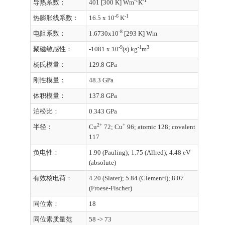
-1
-1
导热系数：
401 [300 K] Wm
K
-6
-1
热膨胀线系数：
16.5 x 10
K
-8
电阻系数：
1.6730x10
[293 K] Wm
-9
-1
3
聚磁敏感性：
-1081 x 10
(s) kg
m
杨氏模量：
129.8 GPa
刚性模量：
48.3 GPa
体积模量：
137.8 GPa
泊松比：
0.343 GPa
2+
+
半径：
Cu
72; Cu
96; atomic 128; covalent
117
负电性：
1.90 (Pauling); 1.75 (Allred); 4.48 eV
(absolute)
有效核电荷：
4.20 (Slater); 5.84 (Clementi); 8.07
(Froese-Fischer)
同位素：
18
同位素质量范
58 -> 73