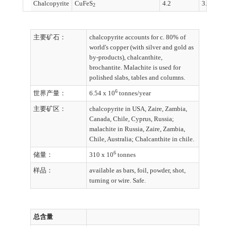
Chalcopyrite
CuFeS
4.2
3.5 - 4
2
主要矿石：
chalcopyrite accounts for c. 80% of
world's copper (with silver and gold as
by-products), chalcanthite,
brochantite. Malachite is used for
polished slabs, tables and columns.
6
世界产量：
6.54 x 10
tonnes/year
主要矿区：
chalcopyrite in USA, Zaire, Zambia,
Canada, Chile, Cyprus, Russia;
malachite in Russia, Zaire, Zambia,
Chile, Australia; Chalcanthite in chile.
6
储量：
310 x 10
tonnes
样品：
available as bars, foil, powder, shot,
turning or wire. Safe.
总含量