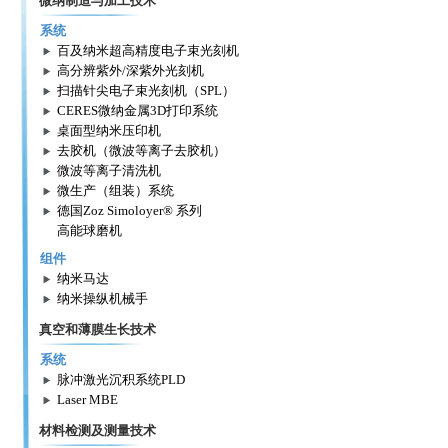
微纳制造与加工技术
系统
百及纳米超高精度电子束光刻机
高分辨紫外/深紫外光刻机
扫描针尖电子束光刻机（SPL）
CERES微纳金属3D打印系统
桌面型纳米压印机
去胶机（微波等离子去胶机）
微波等离子清洗机
微生产（组装）系统
德国Zoz Simoloyer® 系列
高能球磨机
组件
纳米马达
纳米操纵机械手
真空和薄膜生长技术
系统
脉冲激光沉积系统PLD
Laser MBE
材料检测及测量技术