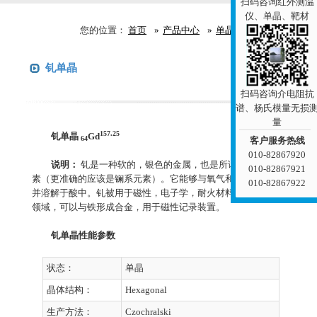
扫码咨询红外测温
仪、单晶、靶材
您的位置：
首页
产品中心
单晶
金属单晶
钆单晶
咨询报价
扫码咨询介电阻抗
谱、杨氏模量无损
量
157.25
钆单晶
Gd
64
客户服务热线
010-82867920
说明：
钆是一种软的，银色的金属，也是所谓的稀土组元
010-82867921
素（更准确的应该是镧系元素）。它能够与氧气和水缓慢反应，
010-82867922
并溶解于酸中。钆被用于磁性，电子学，耐火材料，中子放射等
领域，可以与铁形成合金，用于磁性记录装置。
钆单晶性能参数
状态：
单晶
晶体结构：
Hexagonal
生产方法：
Czochralski