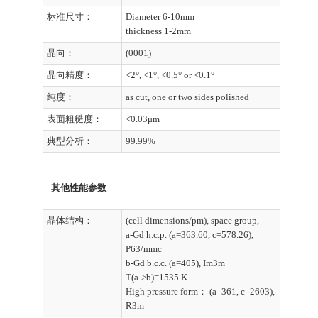
标准尺寸：
Diameter 6-10mm
thickness 1-2mm
晶向：
(0001)
晶向精度：
<2°, <1°, <0.5° or <0.1°
纯度：
as cut, one or two sides polished
表面粗糙度：
<0.03μm
典型分析：
99.99%
其他性能参数
晶体结构：
(cell dimensions/pm), space group,
a-Gd h.c.p. (a=363.60, c=578.26),
P63/mmc
b-Gd b.c.c. (a=405), Im3m
T(a->b)=1535 K
High pressure form： (a=361, c=2603),
R3m