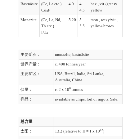
Bastnäsite
(Ce, La etc.)
4.9
4 -
hex., vit./greasy
Co
F
4.5
yellow
3
Monazite
(Ce, La, Nd,
5.20
5 -
mon., waxy/vit.,
Th etc.)
5.5
yellow-brown
PO
4
主要矿石：
monazite, bastnäsite
世界产量：
c. 400 tonnes/year
主要矿区：
USA, Brazil, India, Sri Lanka,
Australia, China
6
储量：
c. 2 x 10
tonnes
样品：
available as chips, foil or ingots. Safe.
总含量
12
太阳：
13.2 (relative to H = 1 x 10
)