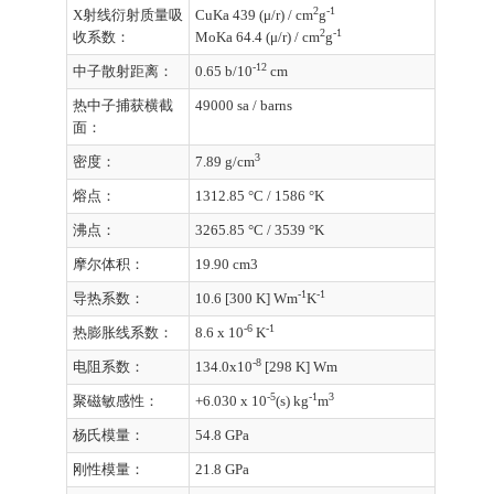
2
-1
X射线衍射质量吸
CuKa 439 (μ/r) / cm
g
2
-1
收系数：
MoKa 64.4 (μ/r) / cm
g
-12
中子散射距离：
0.65 b/10
cm
热中子捕获横截
49000 sa / barns
面：
3
密度：
7.89 g/cm
熔点：
1312.85 °C / 1586 °K
沸点：
3265.85 °C / 3539 °K
摩尔体积：
19.90 cm3
-1
-1
导热系数：
10.6 [300 K] Wm
K
-6
-1
热膨胀线系数：
8.6 x 10
K
-8
电阻系数：
134.0x10
[298 K] Wm
-5
-1
3
聚磁敏感性：
+6.030 x 10
(s) kg
m
杨氏模量：
54.8 GPa
刚性模量：
21.8 GPa