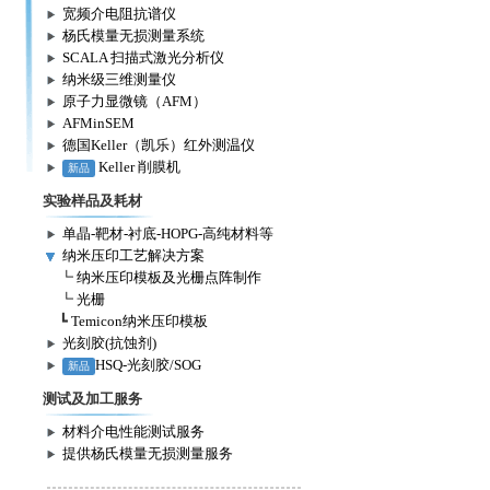
宽频介电阻抗谱仪
杨氏模量无损测量系统
SCALA 扫描式激光分析仪
纳米级三维测量仪
原子力显微镜（AFM）
AFMinSEM
德国Keller（凯乐）红外测温仪
Keller 削膜机
新品
实验样品及耗材
单晶-靶材-衬底-HOPG-高纯材料等
纳米压印工艺解决方案
┗
纳米压印模板及光栅点阵制作
┗
光栅
┗
Temicon纳米压印模板
光刻胶(抗蚀剂)
HSQ-光刻胶/SOG
新品
测试及加工服务
材料介电性能测试服务
提供杨氏模量无损测量服务