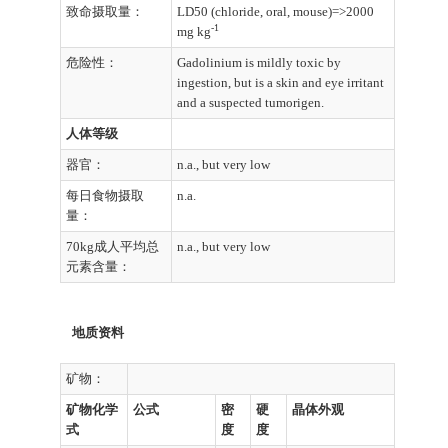
致命摄取量：
LD50 (chloride, oral, mouse)=>2000
-1
mg kg
危险性：
Gadolinium is mildly toxic by
ingestion, but is a skin and eye irritant
and a suspected tumorigen.
人体等级
器官：
n.a., but very low
每日食物摄取
n.a.
量：
70kg成人平均总
n.a., but very low
元素含量：
地质资料
矿物：
矿物化学
公式
密
硬
晶体外观
式
度
度